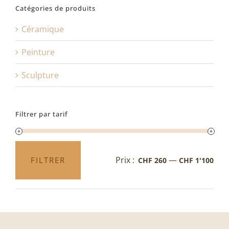
Catégories de produits
Céramique
Peinture
Sculpture
Filtrer par tarif
Prix :
—
FILTRER
CHF 260
CHF 1'100
Prix
Prix
min
max