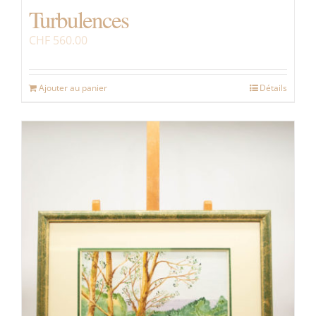
Turbulences
CHF
560.00
Ajouter au panier
Détails