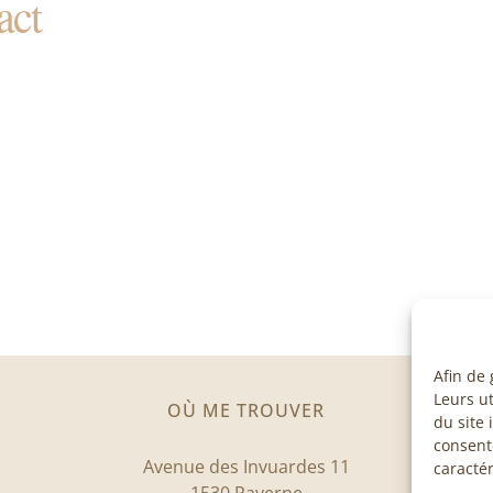
act
Afin de 
Leurs ut
OÙ ME TROUVER
du site 
consent
Avenue des Invuardes 11
caractér