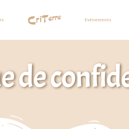
rs
Evénements
e de confid