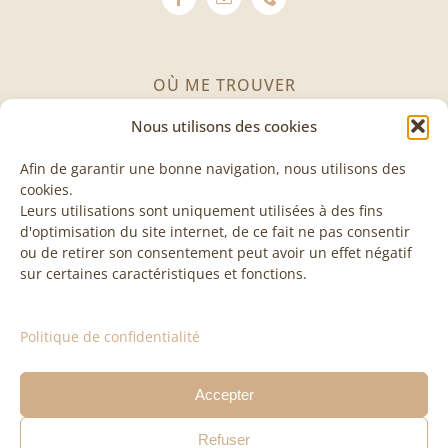
OÙ ME TROUVER
Nous utilisons des cookies
Avenue des Invuardes 11
1530 Payerne
Afin de garantir une bonne navigation, nous utilisons des
cookies.
Leurs utilisations sont uniquement utilisées à des fins
VISITE & COURS
d'optimisation du site internet, de ce fait ne pas consentir
ou de retirer son consentement peut avoir un effet négatif
sur certaines caractéristiques et fonctions.
Les visites et les cours sont sur rendez-vous, n’hésitez
pas à me contacter pour plus d’informations
Politique de confidentialité
Accepter
Politique de confidentialité
| Tous droits réservés | Développer
Refuser