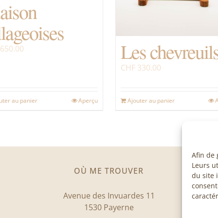
aison
llageoises
Les chevreuil
650.00
CHF
330.00
uter au panier
Aperçu
Ajouter au panier
Afin de 
Leurs ut
OÙ ME TROUVER
du site 
consent
Avenue des Invuardes 11
caractér
1530 Payerne