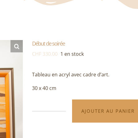
Début de soirée
CHF
330.00
1 en stock
Tableau en acryl avec cadre d’art.
30 x 40 cm
AJOUTER AU PANIER
quantité
Alternative:
de
Début
de