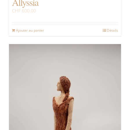
Allyssia
CHF
600.00
Ajouter au panier
Détails