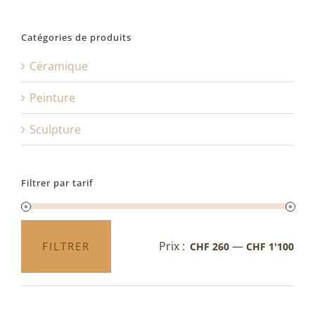
Catégories de produits
Céramique
Peinture
Sculpture
Filtrer par tarif
Prix :
—
FILTRER
CHF 260
CHF 1'100
Prix
Prix
min
max