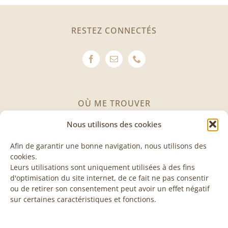
RESTEZ CONNECTÉS
OÙ ME TROUVER
Nous utilisons des cookies
Avenue des Invuardes 11
1530 Payerne
Afin de garantir une bonne navigation, nous utilisons des
cookies.
Leurs utilisations sont uniquement utilisées à des fins
VISITE & COURS
d'optimisation du site internet, de ce fait ne pas consentir
ou de retirer son consentement peut avoir un effet négatif
sur certaines caractéristiques et fonctions.
Les visites et les cours sont sur rendez-vous, n’hésitez
pas à me contacter pour plus d’informations