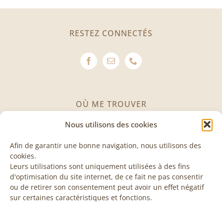
RESTEZ CONNECTÉS
OÙ ME TROUVER
Nous utilisons des cookies
Avenue des Invuardes 11
1530 Payerne
Afin de garantir une bonne navigation, nous utilisons des
cookies.
Leurs utilisations sont uniquement utilisées à des fins
VISITE & COURS
d'optimisation du site internet, de ce fait ne pas consentir
ou de retirer son consentement peut avoir un effet négatif
sur certaines caractéristiques et fonctions.
Les visites et les cours sont sur rendez-vous, n’hésitez
pas à me contacter pour plus d’informations