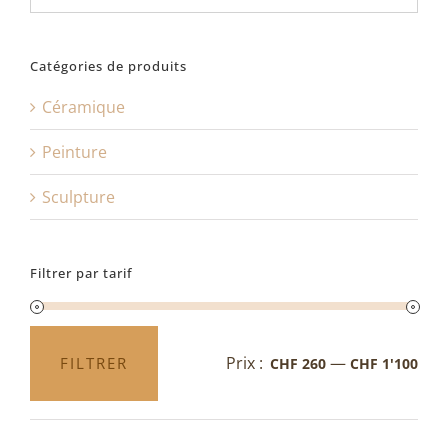
Catégories de produits
Céramique
Peinture
Sculpture
Filtrer par tarif
Prix :
—
FILTRER
CHF 260
CHF 1'100
Prix
Prix
min
max